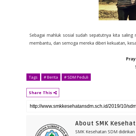
Sebagai mahluk sosial sudah sepatutnya kita salin
membantu, dan semoga mereka diberi kekuatan, kesa
Pra
Tags
# Berita
# SDM Peduli
Share This
About SMK Keseha
SMK Kesehatan SDM didirikan 