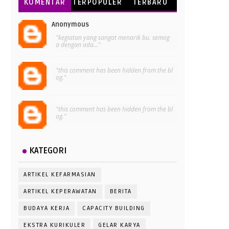
KOMENTAR
TERPOPULER
TERBARU
Anonymous
"kegiatan yang sangat menarik bu. semog
a dengan ada..."
"this comment has been hidden from the bl
og."
"this comment has been hidden from the bl
og."
KATEGORI
ARTIKEL KEFARMASIAN
ARTIKEL KEPERAWATAN
BERITA
BUDAYA KERJA
CAPACITY BUILDING
EKSTRA KURIKULER
GELAR KARYA