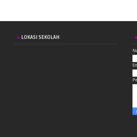
LOKASI SEKOLAH
N
E
P