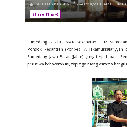
SMK Kesehatan SDM
7 years ago
Berita,
SDM Ped
Share This
Sumedang (21/10), SMK Kesehatan SDM Sumedang t
Pondok Pesantren (Ponpes) Al-Hikamussalafiyyah 
Sumedang Jawa Barat (Jabar) yang terjadi pada Seni
peristiwa kebakaran ini, tapi tiga ruang asrama hangu