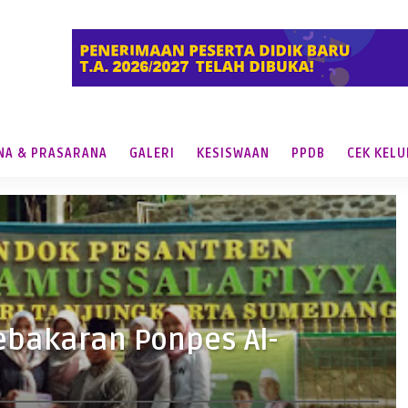
NA & PRASARANA
GALERI
KESISWAAN
PPDB
CEK KEL
ebakaran Ponpes Al-