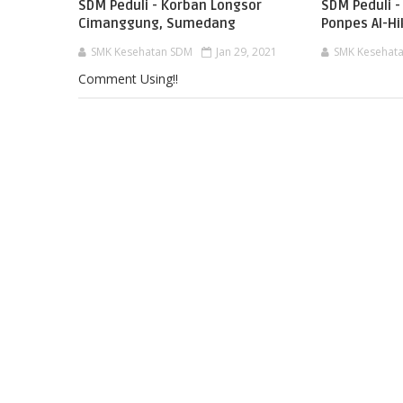
SDM Peduli - Korban Longsor
SDM Peduli 
Cimanggung, Sumedang
Ponpes Al-H
SMK Kesehatan SDM
Jan 29, 2021
SMK Kesehat
Comment Using!!