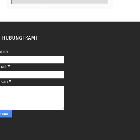
HUBUNGI KAMI
ama
mail
*
esan
*