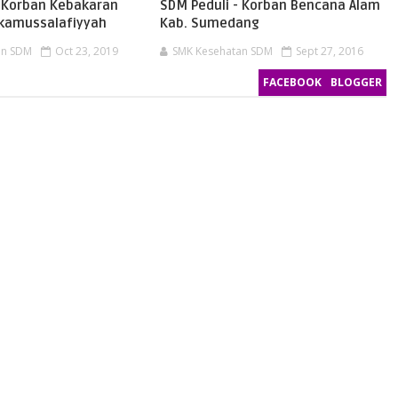
- Korban Kebakaran
SDM Peduli - Korban Bencana Alam
ikamussalafiyyah
Kab. Sumedang
an SDM
Oct 23, 2019
SMK Kesehatan SDM
Sept 27, 2016
FACEBOOK
BLOGGER