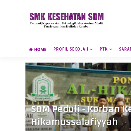
HOME
PROFIL SEKOLAH
PTK
SARA
SDM Peduli - Korban K
Hikamussalafiyyah