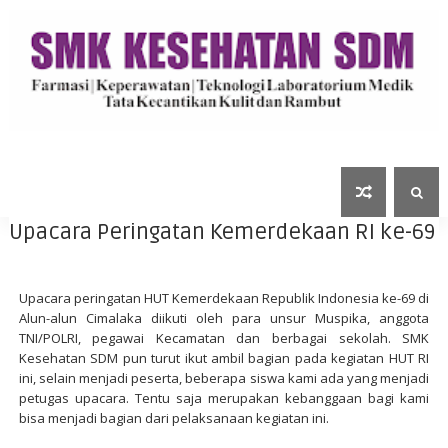
Upacara Peringatan Kemerdekaan RI ke-69
Upacara peringatan HUT
Kemerdekaan Republik Indonesia ke-69 di
Alun-alun Cimalaka
diikuti oleh para
unsur
Muspika
, anggota
TNI/POLRI
,
pegawai Kecamatan
dan
berbagai sekolah
.
SMK
Kesehatan SDM pun turut
ikut ambil bagian pada kegiatan HUT RI
ini,
selain menjadi peserta
, beberapa siswa kami ada yang menjadi
petugas upacara
. Tentu saja merupakan
kebanggaan bagi kami
bisa menjadi
bagian dari pelaksanaan
kegiatan ini
.